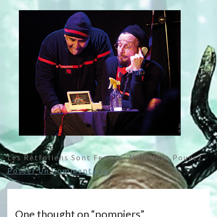
Les Rétroliens Sont Fermés, Mais Vous Pouvez
Poster Un Commentaire
.
One thought on “
pompiers
”