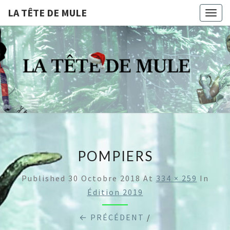
LA TÊTE DE MULE
Togg
navig
LA
Compagnie De
Théâtre
Professionnelle
TÊTE
Dijonnaise
DE
MULE
POMPIERS
Published
30 Octobre 2018
At
334 × 259
In
Édition 2019
← PRÉCÉDENT
/