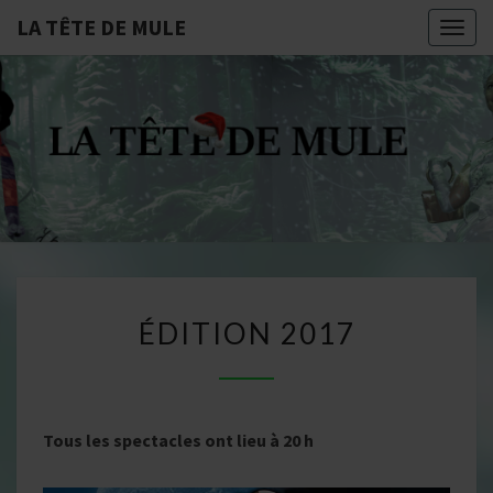
LA TÊTE DE MULE
Togg
navig
LA
Compagnie De
Théâtre
Professionnelle
TÊTE
Dijonnaise
DE
MULE
ÉDITION
ÉDITION 2017
2017
Tous les spectacles ont lieu à 20 h