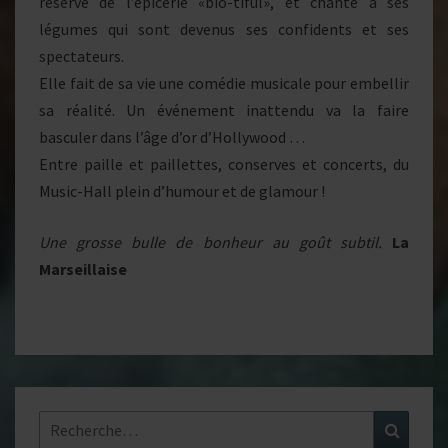
réserve de l’épicerie «bio-tiful», et chante à ses
légumes qui sont devenus ses confidents et ses
spectateurs.
Elle fait de sa vie une comédie musicale pour embellir
sa réalité. Un événement inattendu va la faire
basculer dans l’âge d’or d’Hollywood …
Entre paille et paillettes, conserves et concerts, du
Music-Hall plein d’humour et de glamour !
Une grosse bulle de bonheur au goût subtil.
La
Marseillaise
Rechercher :
Recher