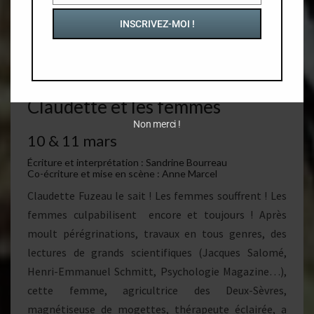
INSCRIVEZ-MOI !
Claudette et les femmes
Non merci !
10 & 11 mars
Écriture et interprétation : Sandrine Bourreau
Co-écriture et mise en scène : Anne Marcel
Claudette Fuzeau le sait ! Les femmes souffrent ! Les
femmes culpabilisent encore et toujours ! Après
moult pérégrinations, travaux en tous genres, des
lectures de grands scientifiques (Jacques Salomé,
Henri-Emmanuel Schmitt, Psychologie Magazine…),
cette femme, agricultrice des Deux-Sèvres,
magnétiseuse de mogettes, thérapeute éclairée, a