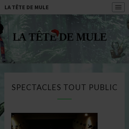
LA TÊTE DE MULE
Togg
navig
LA
Compagnie De
Théâtre
Professionnelle
TÊTE
Dijonnaise
DE
MULE
SPECTACLES
SPECTACLES TOUT PUBLIC
TOUT
PUBLIC