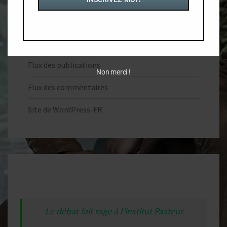
MÉTA
Connexion
Flux des publications
Non merci !
Flux des commentaires
Site de WordPress-FR
Le débat fait rage à l’institut Pasteur.