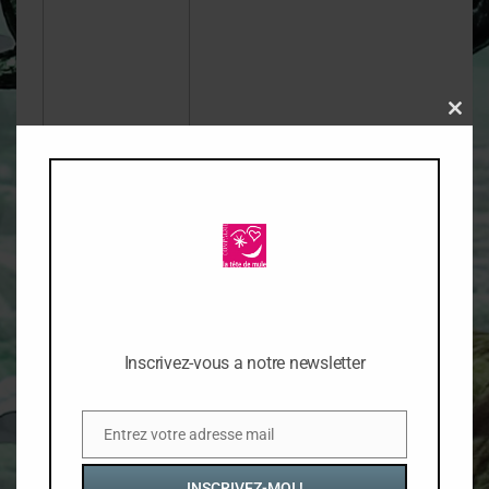
Clos
this
mod
Inscrivez-vous a notre newsletter
Rechercher :
Recher
Entrez votre adresse mail
Email
INSCRIVEZ-MOI !