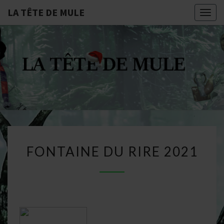
LA TÊTE DE MULE
Togg
navig
LA
Compagnie De
Théâtre
Professionnelle
TÊTE
Dijonnaise
DE
MULE
FONTAINE
FONTAINE DU RIRE 2021
DU
RIRE
2021