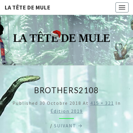
LA TÊTE DE MULE
Togg
navig
LA
Compagnie De
Théâtre
Professionnelle
TÊTE
Dijonnaise
DE
MULE
BROTHERS2108
Published
30 Octobre 2018
At
415 × 321
In
Édition 2019
/
SUIVANT →