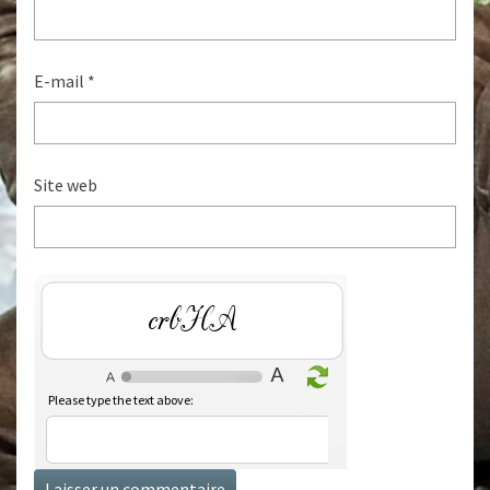
E-mail
*
Site web
bNV3m
Please type the text above: