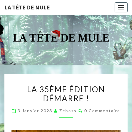
LA TÊTE DE MULE
Togg
navig
LA
Compagnie De
Théâtre
Professionnelle
TÊTE
Dijonnaise
DE
MULE
LA
LA 35ÈME ÉDITION
35ÈME
DÉMARRE !
ÉDITION
DÉMARRE
Commentaires
3 Janvier 2023
Zeboss
0 Commentaire
!