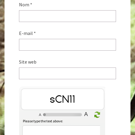
Nom
*
E-mail
*
Site web
pSImm
Please type the text above: