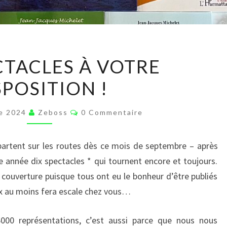
DIX
CTACLES À VOTRE
SPECTACLES
SPOSITION !
À
VOTRE
Commentaires
DISPOSITION
e 2024
Zeboss
0 Commentaire
!
partent sur les routes dès ce mois de septembre – après
te année dix spectacles * qui tournent encore et toujours.
 couverture puisque tous ont eu le bonheur d’être publiés
ux au moins fera escale chez vous…
000 représentations, c’est aussi parce que nous nous