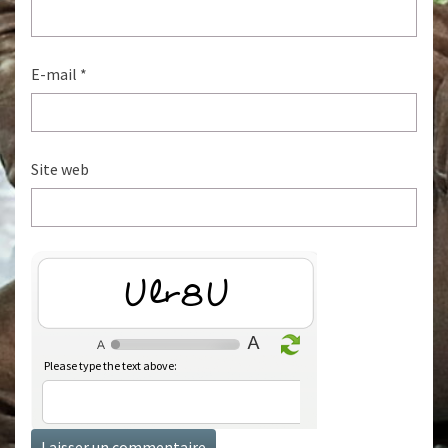
E-mail
*
Site web
Kp49K
Please type the text above: