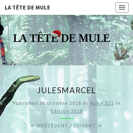
LA TÊTE DE MULE
Togg
navig
LA
Compagnie De
Théâtre
Professionnelle
TÊTE
Dijonnaise
DE
MULE
JULESMARCEL
Published
30 Octobre 2018
At
415 × 321
In
Édition 2019
← PRÉCÉDENT
/
SUIVANT →