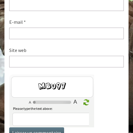
E-mail
*
Site web
i4bt0
Please type the text above: