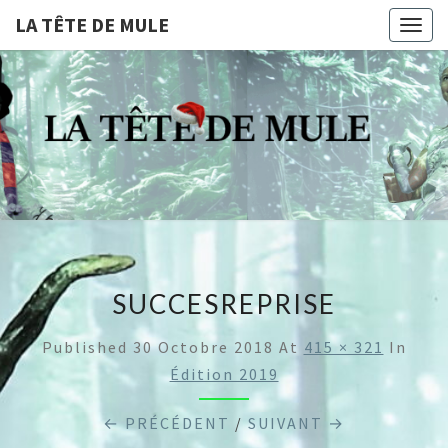
LA TÊTE DE MULE
Togg
navig
LA
Compagnie De
Théâtre
Professionnelle
TÊTE
Dijonnaise
DE
MULE
SUCCESREPRISE
Published
30 Octobre 2018
At
415 × 321
In
Édition 2019
← PRÉCÉDENT
/
SUIVANT →